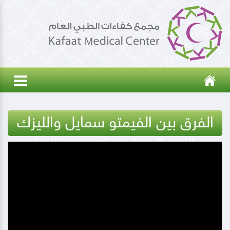
الفرق بين الفيمتو سمايل والليزك
والليزر السطحي لتصحيح النظر